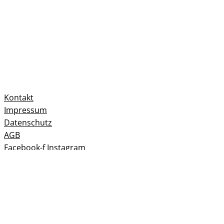
Kontakt
Impressum
Datenschutz
AGB
Facebook-f
Instagram
© Dr. Stefanie Millentrup. All rights Reserved.
Live-Workshop
Inner Shift
Melde dich jetzt an und sei live mit dabei.